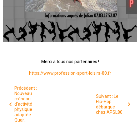
Merci à tous nos partenaires !
https://www.profession-sport-loisirs-80.fr
Précédent :
Nouveau
Suivant : Le
créneau
Hip-Hop
d'activité
débarque
physique
chez APSL80
adaptée -
Quar...