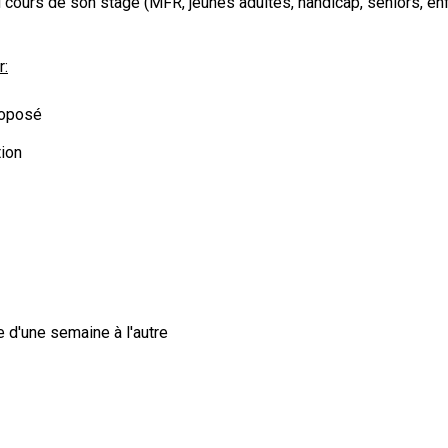
au cours de son stage (MFR, jeunes adultes, handicap, séniors, en
r:
roposé
tion
d'une semaine à l'autre